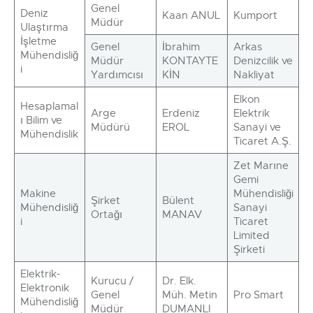
Genel
Deniz
Kaan ANUL
Kumport
Müdür
Ulaştırma
İşletme
Genel
İbrahim
Arkas
Mühendisliğ
Müdür
KONTAYTE
Denizcilik ve
i
Yardımcısı
KİN
Nakliyat
Elkon
Hesaplamal
Arge
Erdeniz
Elektrik
ı Bilim ve
Müdürü
EROL
Sanayi ve
Mühendislik
Ticaret A.Ş.
Zet Marıne
Gemi
Makine
Mühendisliği
Şirket
Bülent
Mühendisliğ
Sanayi
Ortağı
MANAV
i
Ticaret
Limited
Şirketi
Elektrik-
Kurucu /
Dr. Elk.
Elektronik
Genel
Müh. Metin
Pro Smart
Mühendisliğ
Müdür
DUMANLI