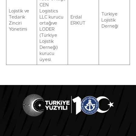
CEN
Lojistik ve
Logistics
Türkiye
Tedarik
LLC kurucu
Erdal
Lojistik
Zinciri
ortağıve
ERKUT
Derneği
Yönetimi
LODER
(Türkiye
Lojistik
Derneği)
kurucu
üyesi.