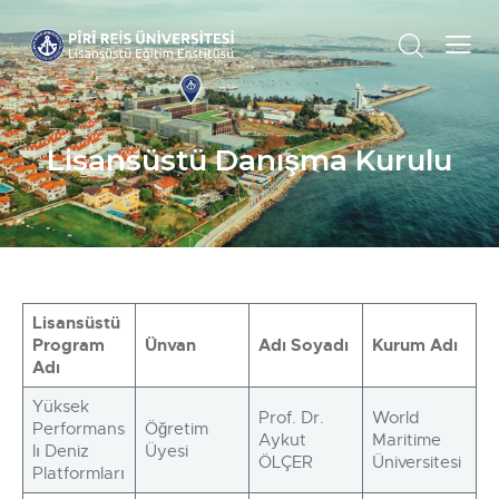
Lisansüstü Danışma Kurulu
Lisansüstü
Program
Ünvan
Adı Soyadı
Kurum Adı
Adı
Yüksek
Prof. Dr.
World
Performans
Öğretim
Aykut
Maritime
lı Deniz
Üyesi
ÖLÇER
Üniversitesi
Platformları