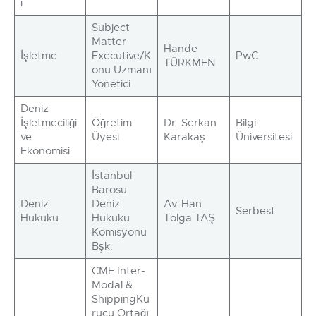
i
Subject
Matter
Hande
İşletme
Executive/K
PwC
TÜRKMEN
onu Uzmanı
Yönetici
Deniz
İşletmeciliği
Öğretim
Dr. Serkan
Bilgi
ve
Üyesi
Karakaş
Üniversitesi
Ekonomisi
İstanbul
Barosu
Deniz
Deniz
Av. Han
Serbest
Hukuku
Hukuku
Tolga TAŞ
Komisyonu
Bşk.
CME Inter-
Modal &
ShippingKu
rucu Ortağı,