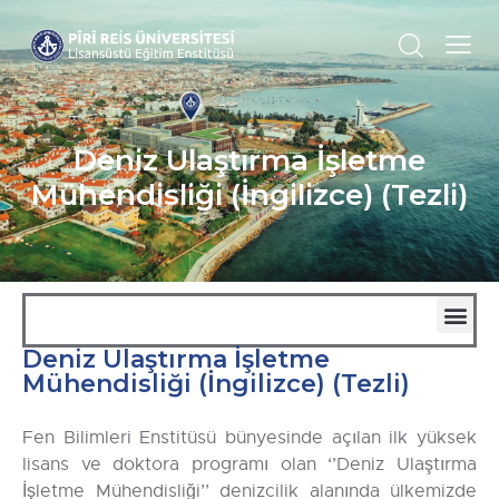
Deniz Ulaştırma İşletme
Mühendisliği (İngilizce) (Tezli)
Deniz Ulaştırma İşletme
Deniz Ulaştırma İşletme Mühendisliği (İngilizce)
Yüksek Performanslı Deniz Platformları (İngilizce)
Yüksek Performanslı Deniz Platformları (İngilizce)
Deniz Ulaştırma İşletme Mühendisliği (İngilizce)
Mühendisliği (İngilizce) (Tezli)
Fen Bilimleri Enstitüsü bünyesinde açılan ilk yüksek
lisans ve doktora programı olan ‘’Deniz Ulaştırma
İşletme Mühendisliği’’ denizcilik alanında ülkemizde